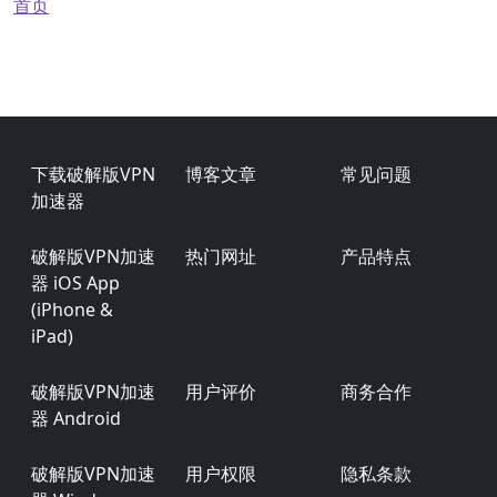
面包屑
首页
Footer
下载破解版VPN
博客文章
常见问题
加速器
破解版VPN加速
热门网址
产品特点
器 iOS App
(iPhone &
iPad)
破解版VPN加速
用户评价
商务合作
器 Android
破解版VPN加速
用户权限
隐私条款